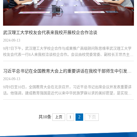
武汉理工大学校友会代表来我校开展校企合作洽谈
2024-09-13
9月7日下午，武汉理工大学校企合作与成果推广高级顾问陈思维率武汉理工大学
校友会代表一行8人来我校洽谈校企合作。会议由校党委常委、副校长王世杰主
持。校友会、发展规划处、信息管理中心、图书馆负责人参加座谈。洽谈会现场
校党委常委、...
习近平总书记在全国教育大会上的重要讲话在我校干部师生中引发热烈反响
2024-09-13
9月9日至10日，全国教育大会在北京召开，习近平总书记出席会议并发表重要讲
话。他强调，建成教育强国是近代以来中华民族梦寐以求的美好愿望，是实现以
中国式现代化全面推进强国建设、民族复兴伟业的先导任务、坚实基础、...
2
下页
共10条
上页
1