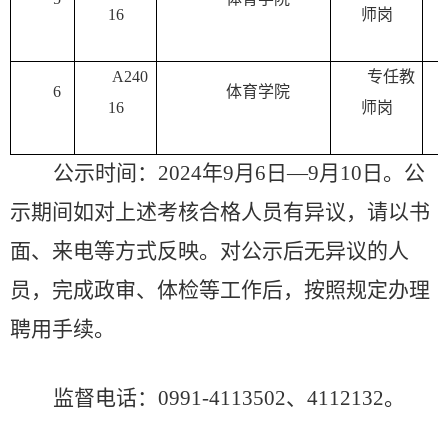
16
师岗
A240
专任教
6
体育学院
16
师岗
公示时间：
202
4
年
9
月
6
日
—
9
月
10
日。公
示期间如对上述考核合格人员有异议，请以书
面、来电等方式反映。对公示后无异议的人
员，完成政审、体检等工作后，按照规定办理
聘用手续。
监督电话：
0991-411
3502
、
411213
2
。