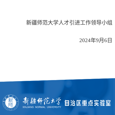
新疆师范大学人才
引进
工作领导小组
202
4
年
9
月
6
日